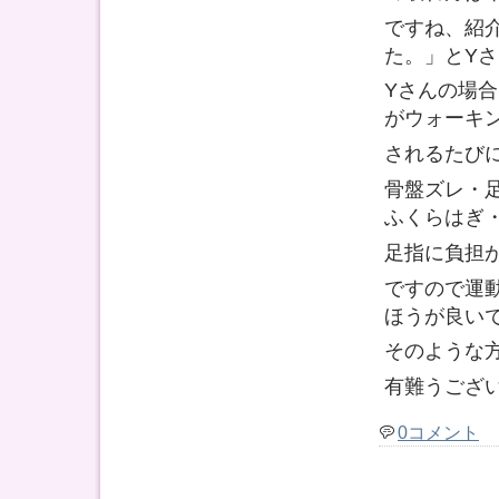
ですね、紹
た。」とY
Yさんの場
がウォーキ
されるたび
骨盤ズレ・
ふくらはぎ
足指に負担
ですので運
ほうが良い
そのような
有難うござ
0コメント