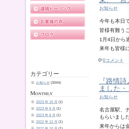
お知らせ
今年も本日
皆様有難う
1月4日から
来年も皆様
0コメント
カテゴリー
『路情詩
お知らせ
(3044)
ました・
Monthly
お知らせ
2023 年 10 月
(1)
名古屋駅、
2023 年 9 月
(1)
2023 年 8 月
(1)
もらいまし
2022 年 12 月
(1)
来年からは
2022 年 10 月
(1)