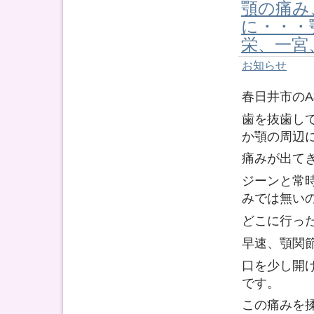
顎の痛み
に・・
栄、一宮
お知らせ
春日井市の
歯を抜歯し
か顎の周辺
痛みが出て
ジーンと常
みでは無い
どこに行っ
早速、顎関
口を少し開
です。
この痛みを