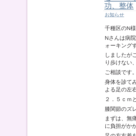
功、整体
お知らせ
千種区のN
Nさんは病
ォーキング
しましたが
り歩けない
ご相談です
身体を診て
よる足の左
２．５ｃｍ
膝関節のズ
まずは、無
に負担がか
足の左右差