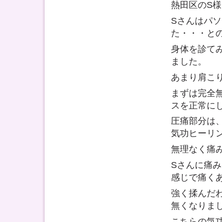
熱田区のS
Sさんはパ
た・・・と
身体を診て
ました。
あまり肩こ
まずは完全
スを正常に
圧痛部分は
気功ヒーリ
無理なく痛
Sさんに痛
感じで痛く
強く揉んだ
無くなりま
こちらの気