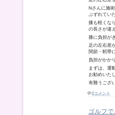
Nさんに施
ぶずれてい
膝も軽くな
の長さが違
膝に負担が
足の左右差
関節・靭帯
負担がかか
まずは、運
お勧めいた
有難うござ
0コメント
ゴルフで