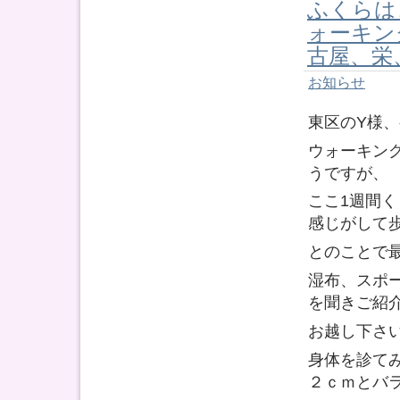
ふくらは
ォー
古屋、栄
お知らせ
東区のY様
ウォーキン
うですが、
ここ1週間
感じがして
とのことで
湿布、スポ
を聞きご紹
お越し下さ
身体を診て
２ｃｍとバ