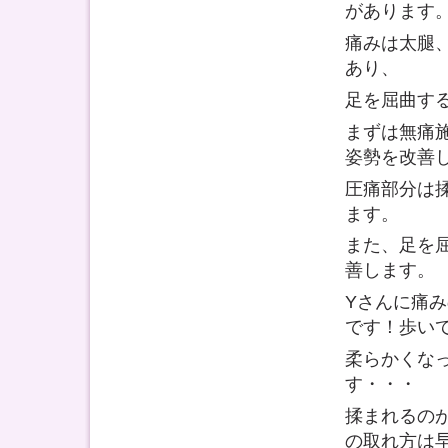
があります
痛みは太腿
あり、
足を屈曲す
まずは無痛
姿勢を改善
圧痛部分は
ます。
また、足を
善します。
Yさんに痛
です！歩い
柔らかくな
す・・・
揉まれるの
の取れ方は