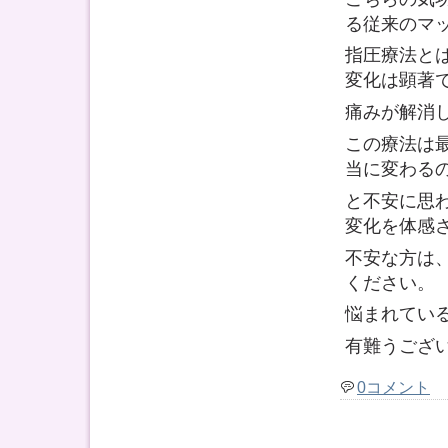
る従来のマ
指圧療法と
変化は顕著
痛みが解消
この療法は
当に変わる
と不安に思
変化を体感
不安な方は
ください。
悩まれてい
有難うござ
0コメント