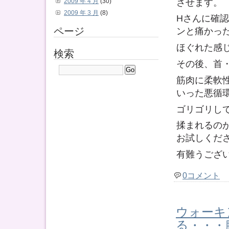
させます。
2009 年 4 月
(30)
2009 年 3 月
(8)
Hさんに確
ページ
ンと痛かっ
ほぐれた感
検索
その後、首
筋肉に柔軟
いった悪循
ゴリゴリし
揉まれるの
お試しくだ
有難うござ
0コメント
ウォーキ
る・・