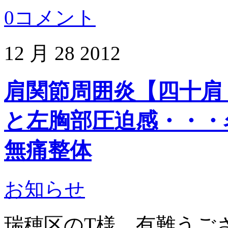
0コメント
12 月
28
2012
肩関節周囲炎【四十肩
と左胸部圧迫感・・・
無痛整体
お知らせ
瑞穂区のT様、有難うご