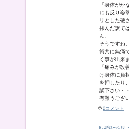
「身体がか
じも反り姿
リとした硬
揉んだ訳で
ん。
そうですね
術共に無痛
く事が出来
『痛みが改
け身体に負
を押したり
談下さい・
有難うござ
0コメント
階段で足