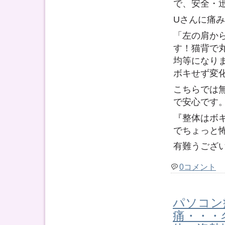
で、安全・
Uさんに痛
「左の肩か
す！猫背で
均等になり
ボキせず変
こちらでは
で安心です
『整体はボ
でちょっと
有難うござ
0コメント
パソコン
痛・・・