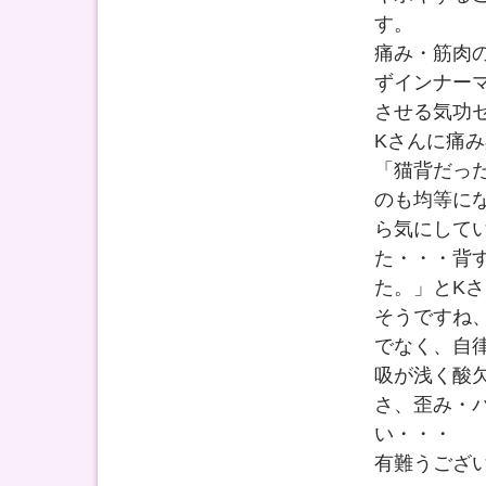
す。
痛み・筋肉
ずインナー
させる気功
Kさんに痛
「猫背だっ
のも均等に
ら気にして
た・・・背
た。」とK
そうですね
でなく、自
吸が浅く酸
さ、歪み・
い・・・
有難うござ