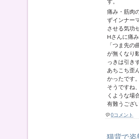
す。
痛み・筋肉
ずインナー
させる気功
Hさんに痛
「つま先の
が無くなり
っきは引き
あちこち歪
かったです
そうですね
くような場
有難うござ
0コメント
猫背で姿