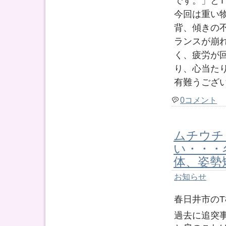
です。」と
今回は重い
背、傾きの
ランスが崩
く、疲労が
り、心当た
有難うござ
0コメント
ムチウチ
い・・・
体、姿勢
お知らせ
春日井市の
過去に追突