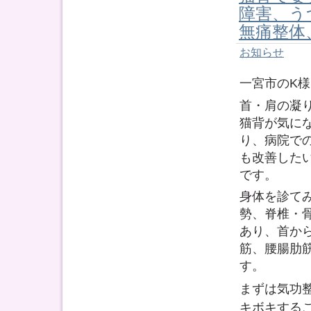
障害、う
無痛整体
お知らせ
一宮市のK
首・肩の凝
猫背が気に
り、病院で
も改善した
です。
身体を診て
勢、脊椎・
あり、首か
筋、腰腸肋
す。
まずは気功
キボキする