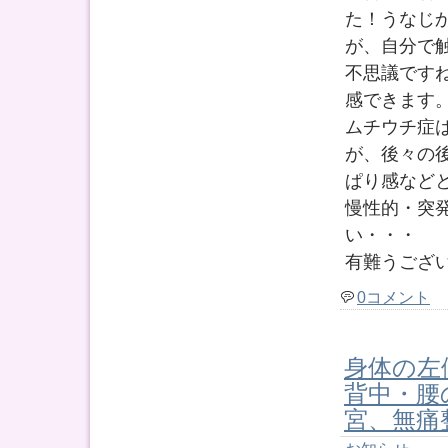
た！うなじ
が、自分で
不思議です
感できます
ムチウチ症
が、後々の
ぱり感など
慢性的・突
い・・・
有難うござ
0コメント
身体の左
背中・腰
宮、無痛