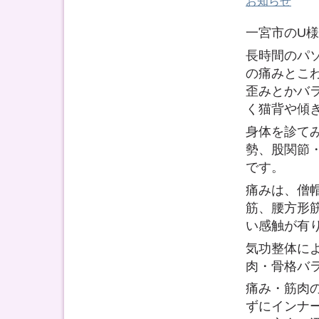
お知らせ
一宮市のU
長時間のパ
の痛みとこ
歪みとかバ
く猫背や傾
身体を診て
勢、股関節
です。
痛みは、僧
筋、腰方形
い感触が有
気功整体に
肉・骨格バ
痛み・筋肉
ずにインナ