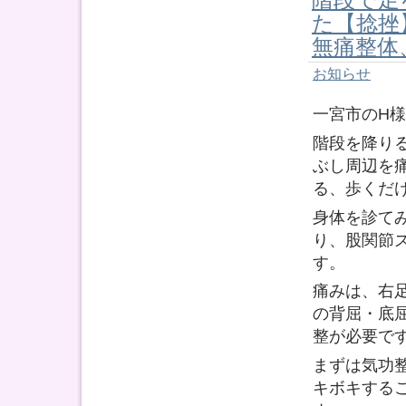
た【捻挫
無痛整体
お知らせ
一宮市のH
階段を降り
ぶし周辺を
る、歩くだ
身体を診て
り、股関節
す。
痛みは、右
の背屈・底
整が必要で
まずは気功
キボキする