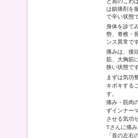
と肩のこわ
は鎮痛剤を
で辛い状態
身体を診て
勢、脊椎・
ンス異常で
痛みは、後
筋、大胸筋
狭い状態で
まずは気功
キボキする
す。
痛み・筋肉
ずインナー
させる気功
Tさんに痛
「首の左右