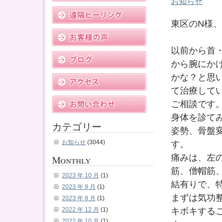
お知らせ
東区のN様
以前から首
から腕にか
かな？と思
て治療して
ご相談です
身体を診て
カテゴリー
姿勢、骨盤
す。
お知らせ
(3044)
痛みは、左
Monthly
筋、僧帽筋
2023 年 10 月
(1)
結有りで、
2023 年 9 月
(1)
まずは気功
2023 年 8 月
(1)
キボキする
2022 年 12 月
(1)
2022 年 10 月
(1)