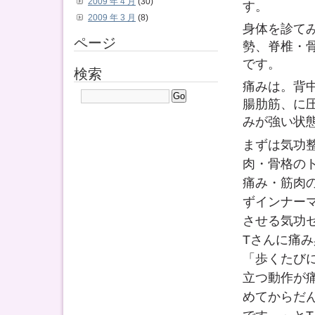
2009 年 4 月
(30)
す。
2009 年 3 月
(8)
身体を診て
ページ
勢、脊椎・
です。
検索
痛みは。背
腸肋筋、に
みが強い状
まずは気功
肉・骨格の
痛み・筋肉
ずインナー
させる気功
Tさんに痛
「歩くたび
立つ動作が
めてからだ