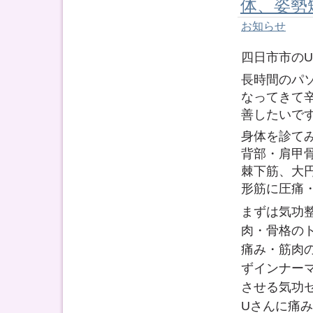
体、姿勢
お知らせ
四日市市の
長時間のパ
なってきて
善したいで
身体を診て
背部・肩甲
棘下筋、大
形筋に圧痛
まずは気功
肉・骨格の
痛み・筋肉
ずインナー
させる気功
Uさんに痛