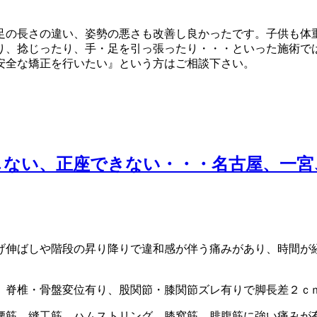
足の長さの違い、姿勢の悪さも改善し良かったです。子供も体
り、捻じったり、手・足を引っ張ったり・・・といった施術で
安全な矯正を行いたい』という方はご相談下さい。
ない、正座できない・・・名古屋、一宮
げ伸ばしや階段の昇り降りで違和感が伴う痛みがあり、時間が
、脊椎・骨盤変位有り、股関節・膝関節ズレ有りで脚長差２ｃ
腰筋、縫工筋、ハムストリング、膝窩筋、腓腹筋に強い痛みが