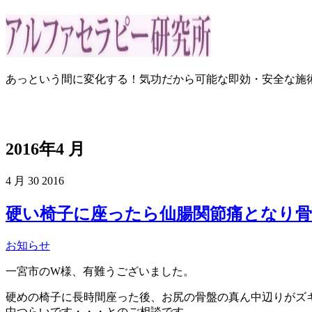
あっという間に変化する！気功だから可能な即効・安全な施
2016年4 月
4 月
30
2016
硬い椅子に座ったら仙腸関節痛となり骨
お知らせ
一宮市のW様、有難うございました。
硬めの椅子に長時間座った後、お尻の骨盤の真ん中辺りがズ
中つらいです・・・とのご相談です。