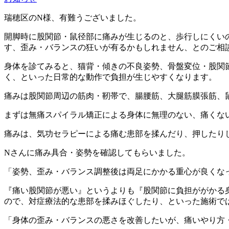
瑞穂区のN様、有難うございました。
開脚時に股関節・鼠径部に痛みが生じるのと、歩行しにくい
す、歪み・バランスの狂いが有るかもしれません、とのご相
身体を診てみると、猫背・傾きの不良姿勢、骨盤変位・股関
く、といった日常的な動作で負担が生じやすくなります。
痛みは股関節周辺の筋肉・靭帯で、腸腰筋、大腿筋膜張筋、
まずは無痛スパイラル矯正による身体に無理のない、痛くな
痛みは、気功セラピーによる痛む患部を揉んだり、押したり
Nさんに痛み具合・姿勢を確認してもらいました。
「姿勢、歪み・バランス調整後は両足にかかる重心が良くな
『痛い股関節が悪い』というよりも『股関節に負担ががかる
ので、対症療法的な患部を揉みほぐしたり、といった施術で
「身体の歪み・バランスの悪さを改善したいが、痛いやり方