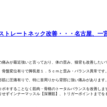
ストレートネック改善・・・名古屋、一
の痛みが最近強いと言っており、体の歪み、猫背も改善したい
、骨盤変位有りで脚長差１．５ｃｍと歪み・バランス異常です
形筋に圧痛有りで、特に首周りから背部に強い痛みがあります
キボキすることなく筋肉・骨格のトータルバランスを改善しま
りせずインナーマッスル【深層筋】、トリガーポイントまでを