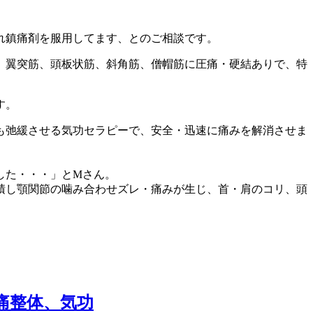
れ鎮痛剤を服用してます、とのご相談です。
、翼突筋、頭板状筋、斜角筋、僧帽筋に圧痛・硬結ありで、特
す。
も弛緩させる気功セラピーで、安全・迅速に痛みを解消させま
した・・・」とMさん。
積し顎関節の噛み合わせズレ・痛みが生じ、首・肩のコリ、頭
痛整体、気功