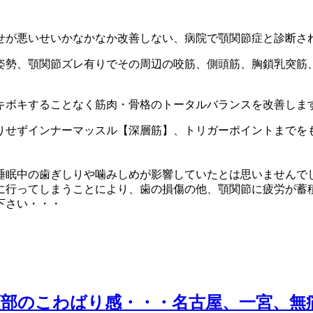
せが悪いせいかなかなか改善しない、病院で顎関節症と診断さ
姿勢、顎関節ズレ有りでその周辺の咬筋、側頭筋、胸鎖乳突筋
キボキすることなく筋肉・骨格のトータルバランスを改善しま
りせずインナーマッスル【深層筋】、トリガーポイントまでを
睡眠中の歯ぎしりや噛みしめが影響していたとは思いませんで
に行ってしまうことにより、歯の損傷の他、顎関節に疲労が蓄
下さい・・・
部のこわばり感・・・名古屋、一宮、無