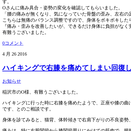
す。
Oさんに痛み具合・姿勢の変化を確認してもらいました。
「腰の痛みが無くなり、気になっていた骨盤の歪み、左右の
こちらは無痛のバランス調整ですので、身体をボキボキした
『痛み・歪みを改善したいが、できるだけ身体に負担がなく
有難うございました。
0コメント
4 月
26
2016
ハイキングで右膝を痛めてしまい回復し
お知らせ
稲沢市のO様、有難うございました。
ハイキングに行った時に右膝を痛めたようで、正座や膝の曲
です、とのご相談です。
身体を診てみると、猫背、体幹傾きで右肩下がりの不良姿勢
痛みは、特に右股関節から膝関節周りにかけての筋肉で、腸