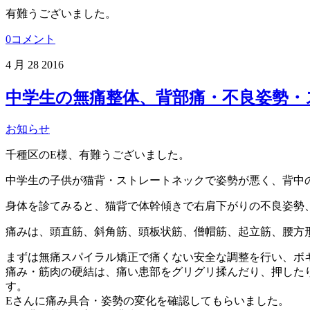
有難うございました。
0コメント
4 月
28
2016
中学生の無痛整体、背部痛・不良姿勢・
お知らせ
千種区のE様、有難うございました。
中学生の子供が猫背・ストレートネックで姿勢が悪く、背中
身体を診てみると、猫背で体幹傾きで右肩下がりの不良姿勢
痛みは、頭直筋、斜角筋、頭板状筋、僧帽筋、起立筋、腰方
まずは無痛スパイラル矯正で痛くない安全な調整を行い、ボ
痛み・筋肉の硬結は、痛い患部をグリグリ揉んだり、押した
す。
Eさんに痛み具合・姿勢の変化を確認してもらいました。