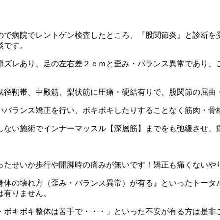
ので病院でレントゲン検査したところ、『股関節炎』と診断を
談です。
節ズレあり、足の左右差２ｃｍと歪み・バランス異常であり、
鼠径靭帯、中殿筋、梨状筋に圧痛・硬結有りで、股関節の屈曲
いバランス矯正を行い、ボキボキしたりすることなく筋肉・骨
しない施術でインナーマッスル【深層筋】までをも弛緩させ、
ったせいか歩行や開脚時の痛みが無いです！矯正も痛くないや
身体の壊れ方（歪み・バランス異常）が有る』といったトータ
は有りません。
・ボキボキ整体は苦手で・・・」といった不安が有る方は是非