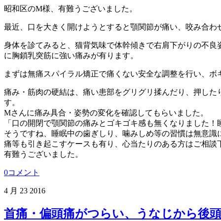
昭和区のM様、有難うございました。
最近、口を大きく開けようとすると顎関節が痛い、咬み合わ
身体を診てみると、猫背気味で体幹傾きで右肩下がりの不良
に胸鎖乳突筋に強い痛みが有ります。
まずは無痛スパイラル矯正で痛くない安全な調整を行い、ボ
痛み・筋肉の硬結は、痛い患部をグリグリ揉んだり、押した
す。
Mさんに痛み具合・姿勢の変化を確認してもらいました。
「口の開閉で顎関節の痛みとゴキゴキ感も無くなりました！
そうですね、睡眠中の歯ぎしり、噛みしめ等の習慣は無意識
痛等も引き起こすケースも有り、心当たりのある方はご相談
有難うございました。
0コメント
4 月
23
2016
首痛・偏頭痛がつらい、うなじから後頭