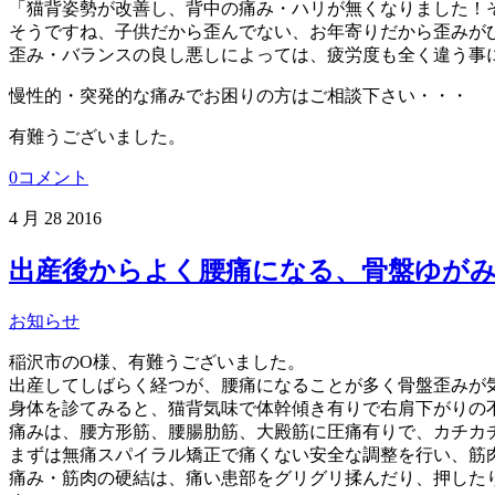
「猫背姿勢が改善し、背中の痛み・ハリが無くなりました！
そうですね、子供だから歪んでない、お年寄りだから歪みが
歪み・バランスの良し悪しによっては、疲労度も全く違う事
慢性的・突発的な痛みでお困りの方はご相談下さい・・・
有難うございました。
0コメント
4 月
28
2016
出産後からよく腰痛になる、骨盤ゆがみ
お知らせ
稲沢市のO様、有難うございました。
出産してしばらく経つが、腰痛になることが多く骨盤歪みが
身体を診てみると、猫背気味で体幹傾き有りで右肩下がりの
痛みは、腰方形筋、腰腸肋筋、大殿筋に圧痛有りで、カチカ
まずは無痛スパイラル矯正で痛くない安全な調整を行い、筋
痛み・筋肉の硬結は、痛い患部をグリグリ揉んだり、押した