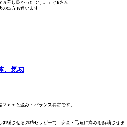
が改善し良かったです。」とEさん。
状の出方も違います。
体、気功
差２ｃｍと歪み・バランス異常です。
も弛緩させる気功セラピーで、安全・迅速に痛みを解消させま