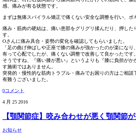
感、痛みが有る状態です。
まずは無痛スパイラル矯正で痛くない安全な調整を行い、ボ
痛み・筋肉の硬結は、痛い患部をグリグリ揉んだり、押した
す。
Oさんに痛み具合・姿勢の変化を確認してもらいました。
「足の曲げ伸ばしや正座で膝の痛みが強かったのが楽になり
有って心配でしたが、痛くない調整で改善して良かったです
そうですね、『痛い膝が悪い』というよりも『膝に負担がか
す施術ではありません。
突発的・慢性的な筋肉トラブル・痛みでお困りの方はご相談
有難うございました。
0コメント
4 月
25
2016
【顎関節症】咬み合わせが悪く顎関節が
お知らせ