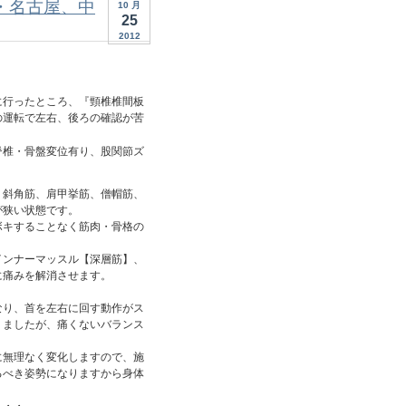
・名古屋、中
10 月
25
2012
に行ったところ、『頸椎椎間板
の運転で左右、後ろの確認が苦
脊椎・骨盤変位有り、股関節ズ
、斜角筋、肩甲挙筋、僧帽筋、
が狭い状態です。
ボキすることなく筋肉・骨格の
インナーマッスル【深層筋】、
に痛みを解消させます。
なり、首を左右に回す動作がス
りましたが、痛くないバランス
に無理なく変化しますので、施
るべき姿勢になりますから身体
・・・