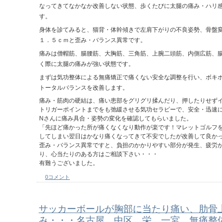
なってきてなかなか改善しない状態、歩くたびに太腿の痛み・ハリ
す。
身体を診てみると、猫背・体幹傾きで左肩下がりの不良姿勢、骨盤
１．５ｃｍと歪み・バランス異常です。
痛みは僧帽筋、腸腰筋、大胸筋、三角筋、上腕二頭筋、内側広筋、
く際に太腿の痛みが強い状態です。
まずは気功整体による無痛矯正で痛くない安全な調整を行い、ボキ
トータルバランスを改善します。
痛み・筋肉の硬結は、痛い患部をグリグリ揉んだり、押したりせず
トリガーポイントまでをも弛緩させる気功セラピーで、安全・迅速
Nさんに痛み具合・姿勢の変化を確認してもらいました。
「先ほど痛かった所が痛くなくなり動作が楽です！マレットゴルフ
してしまい翌日はかなり痛くなってきて不安でしたが改善して良か
歪み・バランス異常ですと、負担のかかりやすい部分が発生、疲労
り、心当たりのある方はご相談下さい・・・
有難うございました。
0コメント
サッカーボールが胸部に当たり痛い、肋骨
み・・・名古屋、中区、栄、一宮、無痛整