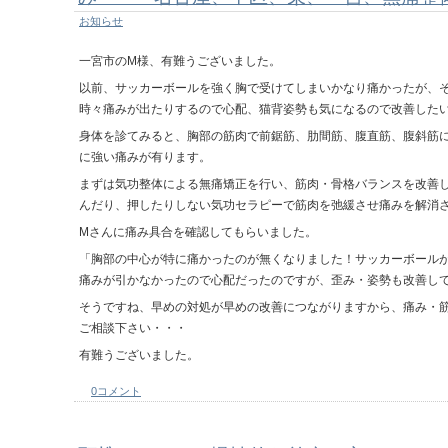
お知らせ
一宮市のM様、有難うございました。
以前、サッカーボールを強く胸で受けてしまいかなり痛かったが、
時々痛みが出たりするので心配、猫背姿勢も気になるので改善した
身体を診てみると、胸部の筋肉で前鋸筋、肋間筋、腹直筋、腹斜筋
に強い痛みが有ります。
まずは気功整体による無痛矯正を行い、筋肉・骨格バランスを改善
んだり、押したりしない気功セラピーで筋肉を弛緩させ痛みを解消
Mさんに痛み具合を確認してもらいました。
「胸部の中心が特に痛かったのが無くなりました！サッカーボール
痛みが引かなかったので心配だったのですが、歪み・姿勢も改善し
そうですね、早めの対処が早めの改善につながりますから、痛み・
ご相談下さい・・・
有難うございました。
0コメント