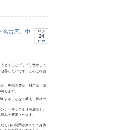
・名古屋、中
10 月
24
2012
ようとするとゴリゴリ音がして
で改善したいです、とのご相談
咬筋、胸鎖乳突筋、斜角筋、頭
が有ります。
ボキすることなく筋肉・骨格の
インナーマッスル【深層筋】、
に痛みを解消させます。
もなく口の開閉が楽です！身体