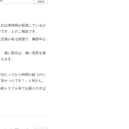
2012
それ以来時間が経過しているが
いです、とのご相談です。
に圧痛が有る状態で、胸部中心
し、痛い部分は、痛い患部を揉
させます。
が当たってから時間が経つのに
て良かったです！」とMさん。
筋肉トラブル等でお困りの方は