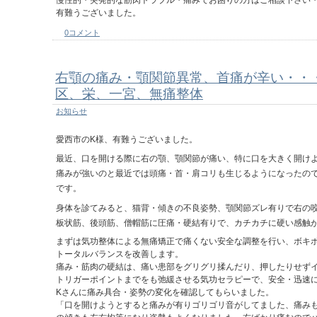
有難うございました。
0コメント
右顎の痛み・顎関節異常、首痛が辛い・・
区、栄、一宮、無痛整体
お知らせ
愛西市のK様、有難うございました。
最近、口を開ける際に右の顎、顎関節が痛い、特に口を大きく開け
痛みが強いのと最近では頭痛・首・肩コリも生じるようになったの
です。
身体を診てみると、猫背・傾きの不良姿勢、顎関節ズレ有りで右の
板状筋、後頭筋、僧帽筋に圧痛・硬結有りで、カチカチに硬い感触
まずは気功整体による無痛矯正で痛くない安全な調整を行い、ボキ
トータルバランスを改善します。
痛み・筋肉の硬結は、痛い患部をグリグリ揉んだり、押したりせず
トリガーポイントまでをも弛緩させる気功セラピーで、安全・迅速
Kさんに痛み具合・姿勢の変化を確認してもらいました。
「口を開けようとすると痛みが有りゴリゴリ音がしてました、痛み