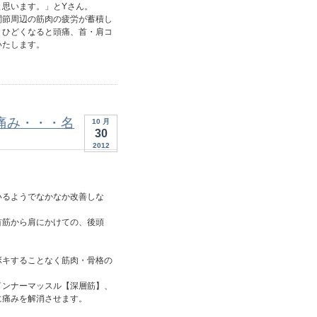
と思います。」とYさん。
関節周辺の筋肉の疲労が蓄積し
、ひどくなると頭痛、首・肩コ
いたします。
痛み・・・名
10 月
30
2012
いるようでなかなか改善しな
。
首筋から肩にかけての、後頭
ボキすることなく筋肉・骨格の
インナーマッスル【深層筋】、
に痛みを解消させます。