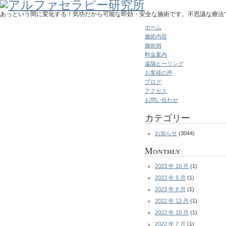
あっという間に変化する！気功だから可能な即効・安全な施術です。不思議な療法
ホーム
施術内容
施術例
料金案内
遠隔ヒーリング
お客様の声
ブログ
アクセス
お問い合わせ
カテゴリー
お知らせ
(3044)
Monthly
2023 年 10 月
(1)
2023 年 9 月
(1)
2023 年 8 月
(1)
2022 年 12 月
(1)
2022 年 10 月
(1)
2022 年 7 月
(1)