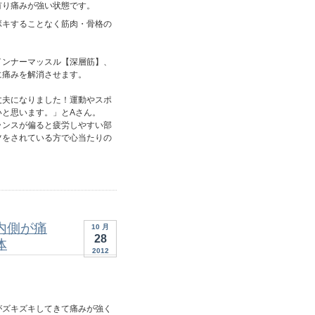
有り痛みが強い状態です。
ボキすることなく筋肉・骨格の
インナーマッスル【深層筋】、
に痛みを解消させます。
丈夫になりました！運動やスポ
いと思います。」とAさん。
ランスが偏ると疲労しやすい部
ツをされている方で心当たりの
内側が痛
10 月
28
体
2012
がズキズキしてきて痛みが強く