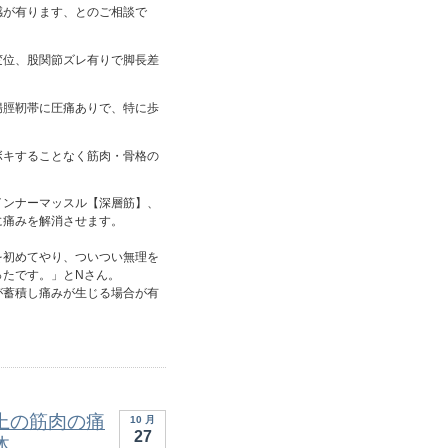
感が有ります、とのご相談で
変位、股関節ズレ有りで脚長差
腸脛靭帯に圧痛ありで、特に歩
ボキすることなく筋肉・骨格の
インナーマッスル【深層筋】、
に痛みを解消させます。
を初めてやり、ついつい無理を
ったです。」とNさん。
が蓄積し痛みが生じる場合が有
上の筋肉の痛
10 月
27
体