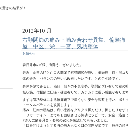
で驚きの結果が！
2012年10 月
右顎関節の痛み・噛み合わせ異常、偏頭痛
屋、中区、栄、一宮、気功整体
お知らせ
春日井市のY様、有難うございました。
最近、食事の時とか口の開閉で右顎関節が痛い、偏頭痛・首・肩コ
体の歪み・バランスの狂いも改善したいです、とのご相談です。
身体を診てみると、猫背・傾きの不良姿勢、顎関節ズレ有りで右の
板状筋、僧帽筋に圧痛・硬結有りで、カチカチに硬い感触が有りま
まずは気功整体による無痛矯正で痛くない安全な調整を行い、ボキ
トータルバランスを改善します。
痛み・筋肉の硬結は、痛い患部をグリグリ揉んだり、押したりせず
トリガーポイントまでをも弛緩させる気功セラピーで、安全・迅速
Yさんに痛み具合・姿勢の変化を確認してもらいました。
「口を開けようとする時の痛みもなく口の開閉が楽です！身体の傾