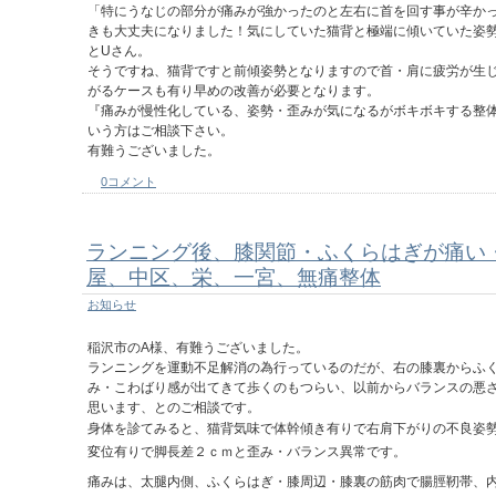
「特にうなじの部分が痛みが強かったのと左右に首を回す事が辛か
きも大丈夫になりました！気にしていた猫背と極端に傾いていた姿
とUさん。
そうですね、猫背ですと前傾姿勢となりますので首・肩に疲労が生
がるケースも有り早めの改善が必要となります。
『痛みが慢性化している、姿勢・歪みが気になるがボキボキする整
いう方はご相談下さい。
有難うございました。
0コメント
ランニング後、膝関節・ふくらはぎが痛い
屋、中区、栄、一宮、無痛整体
お知らせ
稲沢市のA様、有難うございました。
ランニングを運動不足解消の為行っているのだが、右の膝裏からふ
み・こわばり感が出てきて歩くのもつらい、以前からバランスの悪
思います、とのご相談です。
身体を診てみると、猫背気味で体幹傾き有りで右肩下がりの不良姿
変位有りで脚長差２ｃｍと歪み・バランス異常です。
痛みは、太腿内側、ふくらはぎ・膝周辺・膝裏の筋肉で腸脛靭帯、