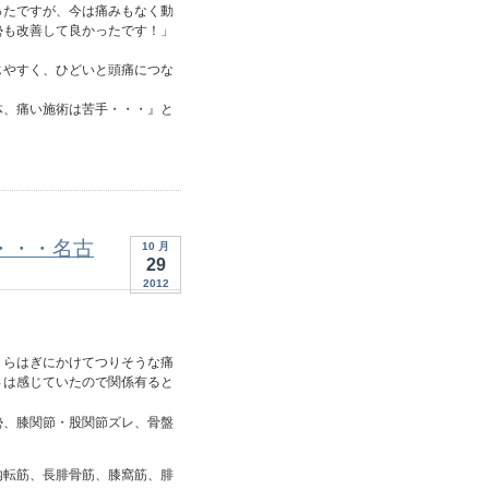
ったですが、今は痛みもなく動
勢も改善して良かったです！」
じやすく、ひどいと頭痛につな
体、痛い施術は苦手・・・』と
・・・名古
10 月
29
2012
くらはぎにかけてつりそうな痛
さは感じていたので関係有ると
勢、膝関節・股関節ズレ、骨盤
内転筋、長腓骨筋、膝窩筋、腓