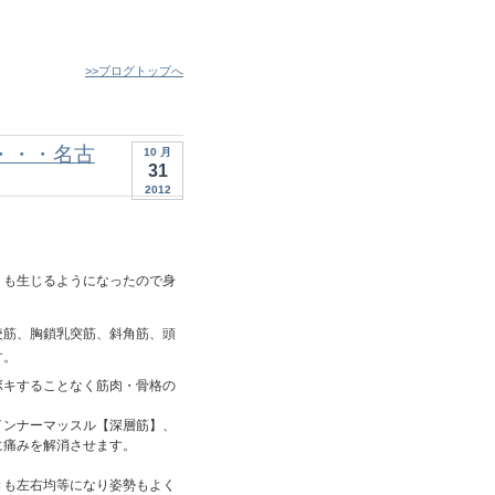
>>ブログトップへ
・・・名古
10 月
31
2012
リも生じるようになったので身
咬筋、胸鎖乳突筋、斜角筋、頭
す。
ボキすることなく筋肉・骨格の
インナーマッスル【深層筋】、
に痛みを解消させます。
きも左右均等になり姿勢もよく