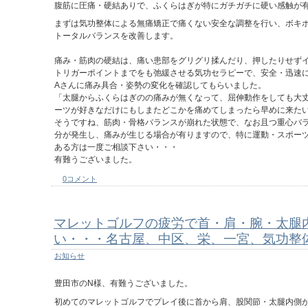
腹筋に圧痛・硬結ありで、ふくらはぎが特にガチガチに硬い感触が
まずは気功整体による無痛矯正で痛くない安全な調整を行い、ボキ
トータルバランスを改善します。
痛み・筋肉の硬結は、痛い患部をグリグリ揉んだり、押したりせず
トリガーポイントまでをも弛緩させる気功セラピーで、安全・迅速
Aさんに痛み具合・姿勢の変化を確認してもらいました。
「太腿からふくらはぎのの痛みが無くなって、屈伸動作をしても大
ーツが好きなだけにもしまたどこかを痛めてしまったら早めに来た
そうですね、筋肉・骨格バランスが崩れた状態で、なお且つ重心バ
分が発生し、痛みが生じる場合が有りますので、特に運動・スポー
ある方は一度ご相談下さい・・・
有難うございました。
0コメント
マレットゴルフの疲労で首・肩・腕・太腿
い・・・名古屋、中区、栄、一宮、気功整
お知らせ
豊田市のN様、有難うございました。
初めてのマレットゴルフでプレイ後に首から肩、股関節・太腿内側