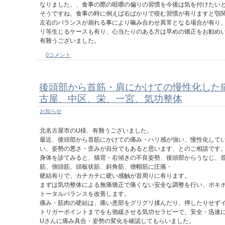
なりました。、食事の際の咀嚼の偏りの習慣を今後は気を付けたい
そうですね、食事の時に例えば右ばかりで咬む習慣が有りますと顎
左右のバランスが崩れる事により噛み合わせ異常となる場合が有り
リ等生じるケースも有り、心当たりのある方は早めの矯正をお勧め
有難うございました。
0コメント
後頭部から首筋・肩にかけての慢性化した
古屋、中区、栄、一宮、気功整体
お知らせ
北名古屋市のU様、有難うございました。
最近、後頭部から首筋にかけての痛み・ハリ感が強い、慢性化して
い、姿勢の悪さ・歪みが自分でもあると思います、とのご相談です
身体を診てみると、猫背・右傾きの不良姿勢、後頭部からうなじ、
筋、側頭筋、頭板状筋、斜角筋、僧帽筋に圧痛・
硬結有りで、カチカチに硬い感触が首周りに有ります。
まずは気功整体による無痛矯正で痛くない安全な調整を行い、ボキ
トータルバランスを改善します。
痛み・筋肉の硬結は、痛い患部をグリグリ揉んだり、押したりせず
トリガーポイントまでをも弛緩させる気功セラピーで、安全・迅速
Uさんに痛み具合・姿勢の変化を確認してもらいました。