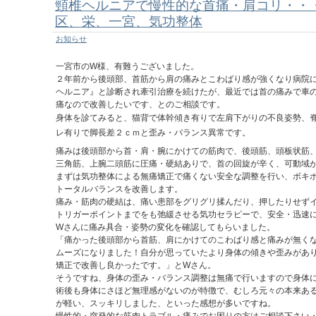
頸椎ヘルニアで慢性的な首痛・肩コリ・・
区、栄、一宮、気功整体
お知らせ
一宮市のW様、有難うございました。
２年前から後頭部、首筋から肩の痛みとこわばり感が強くなり病院
ヘルニア』と診断され牽引治療を続けたが、最近では首の痛みで車
痛なので改善したいです、とのご相談です。
身体を診てみると、猫背で体幹傾き有りで左肩下がりの不良姿勢、
レ有りで脚長差２ｃｍと歪み・バランス異常です。
痛みは後頭部から首・肩・腕にかけての筋肉で、後頭筋、頭板状筋
三角筋、上腕二頭筋に圧痛・硬結ありで、首の回旋が辛く、可動域
まずは気功整体による無痛矯正で痛くない安全な調整を行い、ボキ
トータルバランスを改善します。
痛み・筋肉の硬結は、痛い患部をグリグリ揉んだり、押したりせず
トリガーポイントまでをも弛緩させる気功セラピーで、安全・迅速
Wさんに痛み具合・姿勢の変化を確認してもらいました。
「痛かった後頭部から首筋、肩にかけてのこわばり感と痛みが無く
ムーズになりました！自分が思っていたより身体の傾きや歪みがあ
矯正で改善し良かったです。」とWさん。
そうですね、身体の歪み・バランス調整は無痛で行いますので身体
術後も身体にさほど無理感がないのが特徴で、むしろ元々の本来あ
が軽い、スッキリしました、といった感想が多いですね。
慢性的・突発的な筋肉トラブル・痛みでお困りの方はご相談下さい