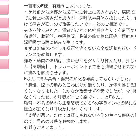
一宮市のE様、有難うございました。
１ケ月前から胸部から脇下の肋骨上に痛みがあり、病院で
で肋骨上の痛みだと思うが、深呼吸や身体を捻じったり、
けで痛みが強いので改善したいです、とのご相談です。
身体を診てみると、猫背がひどく体幹傾き有りで右肩下が
前鋸筋、肋間筋、横隔膜等、胸部の筋筋膜に圧痛・硬結あ
深呼吸する際に痛みが生じます。
まずは無痛スパイラル矯正で痛くない安全な調整を行い、
ランスを改善します。
痛み・筋肉の硬結は、痛い患部をグリグリ揉んだり、押し
ル【深層筋】、トリガーポイントまでをも弛緩させる気功
に痛みを解消させます。
Eさんに痛み具合・姿勢の変化を確認してもらいました。
「胸部、脇下の痛みとこわばりが無くなり、身体を捻じる
くなくなりました！なかなか改善せず不安でしたが、今は
なくなったせいか呼吸がすごく楽です。」とEさん。
猫背・不良姿勢から正常姿勢であるSの字ラインの姿勢に
圧迫が無くなり呼吸がしやすくなります。
『姿勢が悪い』だけでは済まされない内側の色々な疾病の
ので、早めの改善をお勧めします。
有難うございました。