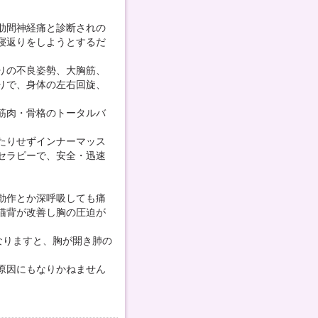
肋間神経痛と診断されの
寝返りをしようとするだ
りの不良姿勢、大胸筋、
りで、身体の左右回旋、
筋肉・骨格のトータルバ
たりせずインナーマッス
セラピーで、安全・迅速
動作とか深呼吸しても痛
猫背が改善し胸の圧迫が
なりますと、胸が開き肺の
原因にもなりかねません