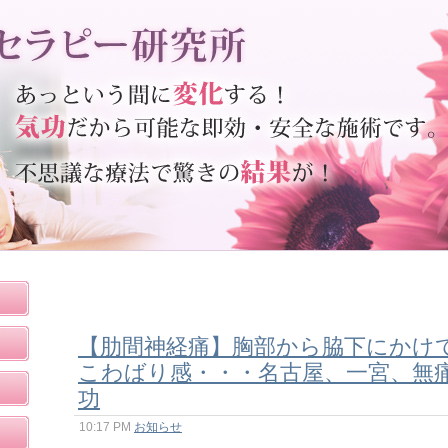
【肋間神経痛】胸部から脇下にかけ
こわばり感・・・名古屋、一宮、無
功
10:17 PM
お知らせ