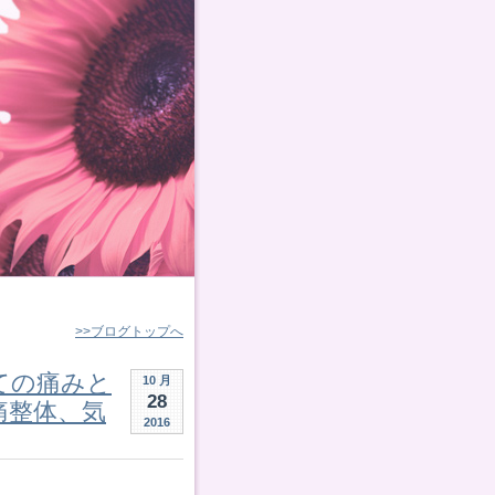
>>ブログトップへ
ての痛みと
10 月
28
痛整体、気
2016